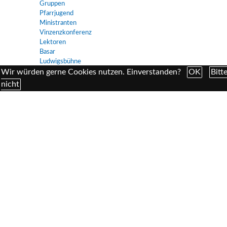
Gruppen
Pfarrjugend
Ministranten
Vinzenzkonferenz
Lektoren
Basar
Ludwigsbühne
Senioren
Wir würden gerne Cookies nutzen. Einverstanden?
OK
Bitt
nicht
Universitätskirche
Hochschulgemeinde
Universitätsprediger
Thinkers' Corner
Semestergottesdienste
Kirchenmusik
Chor
Singen für Alle
Orgel
Stephan Heuberger
Kinderchor
Geschichte
Ludwigskirche