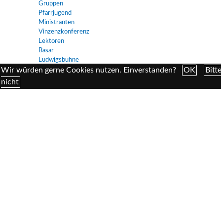
Gruppen
Pfarrjugend
Ministranten
Vinzenzkonferenz
Lektoren
Basar
Ludwigsbühne
Senioren
Wir würden gerne Cookies nutzen. Einverstanden?
OK
Bitt
nicht
Universitätskirche
Hochschulgemeinde
Universitätsprediger
Thinkers' Corner
Semestergottesdienste
Kirchenmusik
Chor
Singen für Alle
Orgel
Stephan Heuberger
Kinderchor
Geschichte
Ludwigskirche