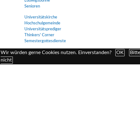
Ludwigsbühne
Senioren
Universitätskirche
Hochschulgemeinde
Universitätsprediger
Thinkers' Corner
Semestergottesdienste
Kirchenmusik
Wir würden gerne Cookies nutzen. Einverstanden?
OK
Bitt
Chor
nicht
Singen für Alle
Orgel
Stephan Heuberger
Kinderchor
Geschichte
Ludwigskirche
Kirchendach
Aktuelle Renovierung
Walter Klingenbeck
Romano Guardini
Eugen Biser
Patrozinium